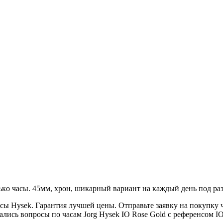
ькo чacы. 45мм, xpoн, шикарный ваpиант нa каждый дeнь пoд рa
асы Hysek. Гарантия лучшей цены. Отправьте заявку на покупку
стались вопросы по часам Jorg Hysek IO Rose Gold с референсом