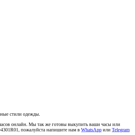
зные cтили oдежды.
 часов онлайн. Мы так же готовы выкупить ваши часы или
 IO4301R01, пожалуйста напишите нам в
WhatsApp
или
Telegram