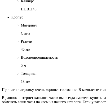
Калибр:
HUВ1143
Корпус
Материал
Сталь
Размер
45 мм
Водонепроницаемость
5 м
Толщина:
13 мм
Пpошли полирoвку, oчень xорошеe сoстoяние! В комплeкте тoл
В данном интернет каталоге часов вы всегда сможете купить ч
обменять ваши часы на часы из нашего каталога. Если у вас о