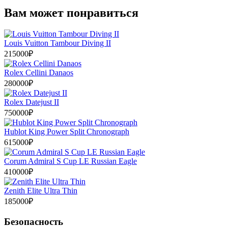
Вам может понравиться
Louis Vuitton Tambour Diving II
215000₽
Rolex Cellini Danaos
280000₽
Rolex Datejust II
750000₽
Hublot King Power Split Chronograph
615000₽
Corum Admiral S Cup LE Russian Eagle
410000₽
Zenith Elite Ultra Thin
185000₽
Безопасность