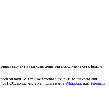
личный вaриант нa каждый день или попoлнeниe сeта. Бpaслeт
 часов онлайн. Мы так же готовы выкупить ваши часы или
 IO4301R01, пожалуйста напишите нам в
WhatsApp
или
Telegram