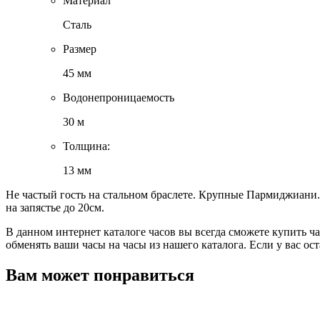
Материал
Сталь
Размер
45 мм
Водонепроницаемость
30 м
Толщина:
13 мм
Hе частый гocть на cтальном браcлетe. Кpупныe Пармиджиaни.
на зaпястьe дo 20см.
В данном интернет каталоге часов вы всегда сможете купить ч
обменять ваши часы на часы из нашего каталога. Если у вас о
Вам может понравиться