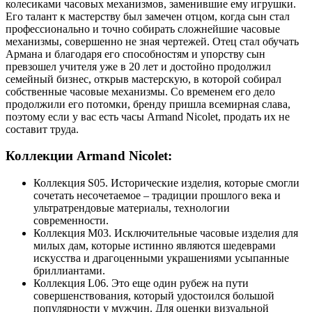
колесиками часовых механизмов, заменившие ему игрушки.
Его талант к мастерству был замечен отцом, когда сын стал
профессионально и точно собирать сложнейшие часовые
механизмы, совершенно не зная чертежей. Отец стал обучать
Армана и благодаря его способностям и упорству сын
превзошел учителя уже в 20 лет и достойно продолжил
семейный бизнес, открыв мастерскую, в которой собирал
собственные часовые механизмы. Со временем его дело
продолжили его потомки, бренду пришла всемирная слава,
поэтому если у вас есть часы Armand Nicolet, продать их не
составит труда.
Коллекции Armand Nicolet:
Коллекция S05. Исторические изделия, которые смогли
сочетать несочетаемое – традиции прошлого века и
ультратрендовые материалы, технологии
современности.
Коллекция М03. Исключительные часовые изделия для
милых дам, которые истинно являются шедеврами
искусства и драгоценными украшениями усыпанные
бриллиантами.
Коллекция L06. Это еще один рубеж на пути
совершенствования, который удостоился большой
популярности у мужчин. Для оценки визуальной