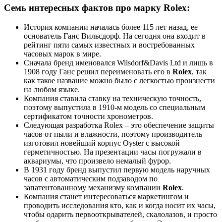
Семь интересных фактов про марку Rolex:
История компании началась более 115 лет назад, ее
основатель Ганс Вильсдорф. На сегодня она входит в
рейтинг пяти самых известных и востребованных
часовых марок в мире.
Сначала бренд именовался Wilsdorf&Davis Ltd и лишь в
1908 году Ганс решил переименовать его в
Rolex
, так
как такое название можно было с легкостью произнести
на любом языке.
Компания ставила ставку на техническую точность,
поэтому выпустила в 1910-м модель со специальным
сертификатом точности хронометров.
Следующая разработка Rolex – это обеспечение защиты
часов от пыли и влажности, поэтому производитель
изготовил новейший корпус Oyster с высокой
герметичностью. На презентации часы погружали в
аквариумы, что произвело немалый фурор.
В 1931 году бренд выпустил первую модель наручных
часов с автоматическим подзаводом по
запатентованному механизму компании
Rolex
.
Компания станет интересоваться маркетингом и
проводить исследования кто, как и когда носит их часы,
чтобы одарить первооткрывателей, скалолазов, и просто