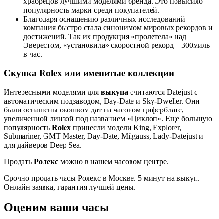
храбрецов лучшими моделями бренда. Это повысило
популярность марки среди покупателей.
Благодаря оснащению различных исследований
компания быстро стала синонимом мировых рекордов и
достижений. Так их продукция «пролетела» над
Эверестом, «установила» скоростной рекорд – 300миль
в час.
Скупка Rolex или именитые коллекции
Интересными моделями для
выкупа
считаются Datejust с
автоматическим подзаводом, Day-Date и Sky-Dweller. Они
были оснащены окошком дат на часовом циферблате,
увеличенной линзой под названием «Циклоп». Еще большую
популярность
Rolex
принесли модели King, Explorer,
Submariner, GMT Master, Day-Date, Milgauss, Lady-Datejust и
для дайверов Deep Sea.
Продать
Ролекс
можно в нашем часовом центре.
Срочно продать часы Ролекс в Москве. 5 минут на выкуп.
Онлайн заявка, гарантия лучшей цены.
Оценим ваши часы